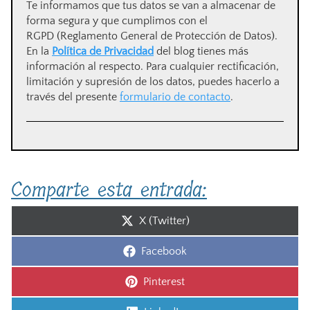
Te informamos que tus datos se van a almacenar de
forma segura y que cumplimos con el
RGPD (Reglamento General de Protección de Datos).
En la
Política de Privacidad
del blog tienes más
información al respecto. Para cualquier rectificación,
limitación y supresión de los datos, puedes hacerlo a
través del presente
formulario de contacto
.
Comparte esta entrada:
Compartir
X (Twitter)
en
Compartir
Facebook
en
Compartir
Pinterest
en