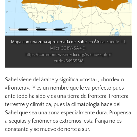
Mapa con una zona aproximada del Sahel en África. 
Fuente: T L 
Miles CC BY-SA 4.0, 
https://commons.wikimedia.org/w/index.php?
curid=64965618
Sahel viene del árabe y significa «costa», «borde» o
«frontera». Y es un nombre que le va perfecto pues
ante todo ha sido y es una tierra de frontera. Frontera
terrestre y climática, pues la climatología hace del
Sahel que sea una zona especialmente dura. Propensa
a sequías y fenómenos extremos, esta franja no es
constante y se mueve de norte a sur.