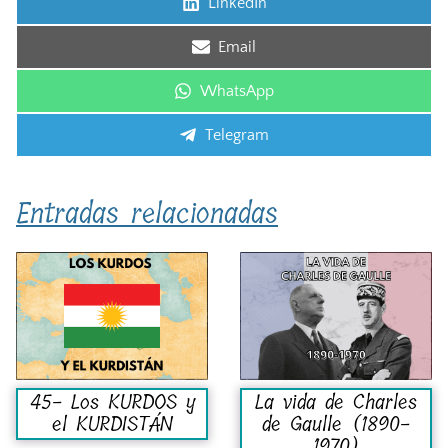
Compartir
LinkedIn
en
Compartir
Email
en
Compartir
WhatsApp
en
Compartir
Telegram
en
Entradas relacionadas
45- Los KURDOS y
La vida de Charles
el KURDISTÁN
de Gaulle (1890-
1970)