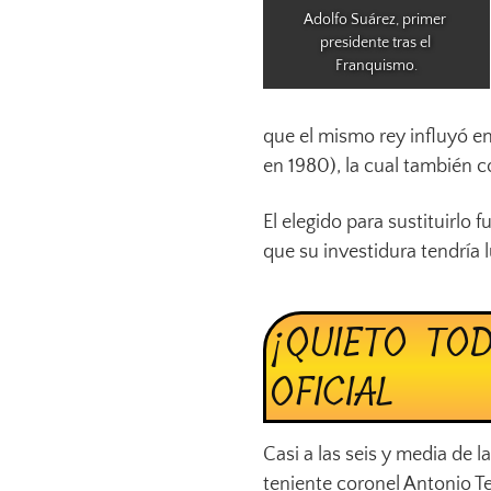
Adolfo Suárez, primer 
presidente tras el 
Franquismo.
que el mismo rey influyó en
en 1980), la cual también c
El elegido para sustituirlo 
que su investidura tendría l
¡QUIETO TOD
OFICIAL
Casi a las seis y media de l
teniente coronel Antonio Te