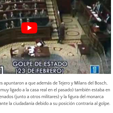
es apuntaron a que además de Tejero y Milans del Bosch,
muy ligado a la casa real en el pasado) también estaba en
enados (junto a otros militares) y la figura del monarca
nte la ciudadanía debido a su posición contraria al golpe.