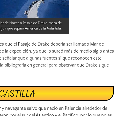
ar de Hoces o Pasaje de Drake, masa de 
agua que separa América de la Antártida.
es que el Pasaje de Drake debería ser llamado Mar de
de la expedición, ya que lo surcó más de medio siglo antes
de señalar que algunas fuentes sí que reconocen este
la bibliografía en general para observar que Drake sigue
CASTILLA
r y navegante salvo que nació en Palencia alrededor de
aron por el sur del Atlántico y el Pacífico, por lo que no es