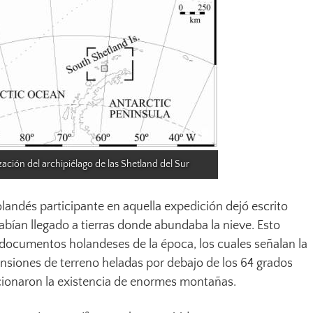
zación del archipiélago de las Shetland del Sur
olandés participante en aquella expedición dejó escrito
abían llegado a tierras donde abundaba la nieve. Esto
documentos holandeses de la época, los cuales señalan la
nsiones de terreno heladas por debajo de los 64 grados
ncionaron la existencia de enormes montañas.