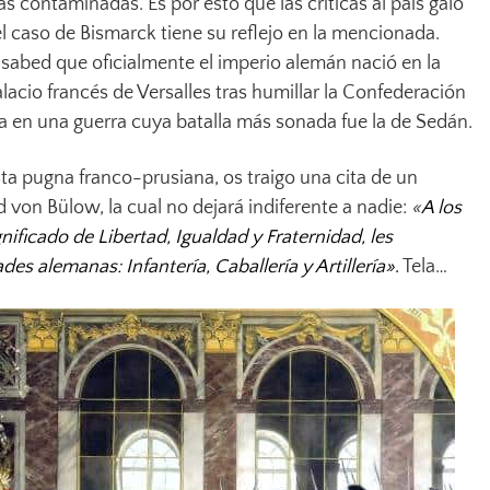
as contaminadas. Es por esto que las críticas al país galo
 caso de Bismarck tiene su reflejo en la mencionada.
 sabed que oficialmente el imperio alemán nació en la
alacio francés de Versalles tras humillar la Confederación
a en una guerra cuya batalla más sonada fue la de Sedán.
sta pugna franco-prusiana, os traigo una cita de un
d von Bülow, la cual no dejará indiferente a nadie:
«
A los
nificado de Libertad, Igualdad y Fraternidad, les
es alemanas: Infantería, Caballería y Artillería»
.
Tela…