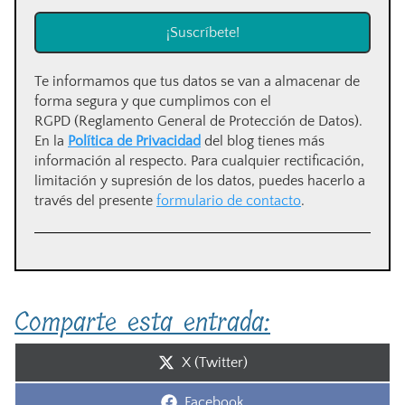
Te informamos que tus datos se van a almacenar de
forma segura y que cumplimos con el
RGPD (Reglamento General de Protección de Datos).
En la
Política de Privacidad
del blog tienes más
información al respecto. Para cualquier rectificación,
limitación y supresión de los datos, puedes hacerlo a
través del presente
formulario de contacto
.
Comparte esta entrada:
Compartir
X (Twitter)
en
Compartir
Facebook