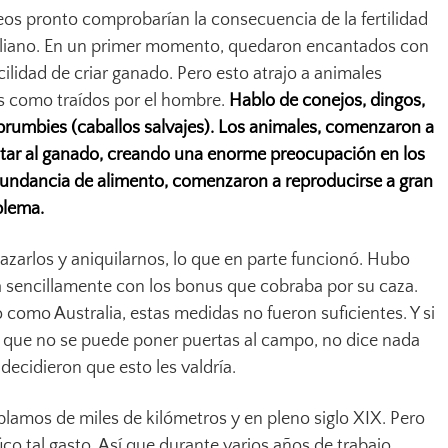
eos pronto comprobarían la consecuencia de la fertilidad
raliano. En un primer momento, quedaron encantados con
cilidad de criar ganado. Pero esto atrajo a animales
es como traídos por el hombre.
Hablo de conejos, dingos,
 brumbies (caballos salvajes). Los animales, comenzaron a
tar al ganado, creando una enorme preocupación en los
bundancia de alimento, comenzaron a reproducirse a gran
blema.
cazarlos y aniquilarnos, lo que en parte funcionó. Hubo
a sencillamente con los bonus que cobraba por su caza.
 como Australia, estas medidas no fueron suficientes. Y si
e que no se puede poner puertas al campo, no dice nada
 decidieron que esto les valdría.
ablamos de miles de kilómetros y en pleno siglo XIX. Pero
ico tal gasto. Así que durante varios años de trabajo