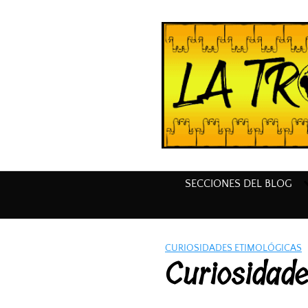
Saltar
al
contenido
SECCIONES DEL BLOG
CURIOSIDADES ETIMOLÓGICAS
Curiosidade