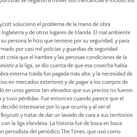
portistas se negaron a mover sus mercancías e incluso los
.
oycott solucionó el problema de la mano de obra
Inglaterra y de otros lugares de Irlanda. El mal ambiente
 su persona le hizo que temiese por su seguridad, y para
ormado por casi mil policías y guardias de seguridad
t creía que el hambre y las penosas condiciones de la
esistir a la liga, se dio cuenta de que esa cosecha había
bra externa traída fue pagada más alta, y la necesidad de
ios en mercados exteriores y de pagar a los cuerpos de
ó en unos gastos tan elevados que sus precios no fueron
 y tuvo pérdidas. Fue entonces cuando parece que el
decidió interesarse por lo que ocurría y al ver el
Boycott y tratar de dar un lavado de cara a sus territorios
n la liga irlandesa. La historia fue de boca en boca
 un periodista del periódico The Times, que usó como