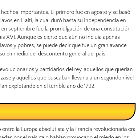
 hechos importantes. El primero fue en agosto y se basó
lavos en Haití, la cual duró hasta su independencia en
 en septiembre fue la promulgación de una constitución
uis XVI. Aunque es cierto que aún no incluía apenas
lavos y pobres, se puede decir que fue un gran avance
so en medio del descontento general del país.
volucionarios y partidarios del rey, aquellos que querían
lizase y aquellos que buscaban llevarla a un segundo nivel
ían explotando en el terrible año de 1792.
 entre la Europa absolutista y la Francia revolucionaria era
madas por el país galo habían provocado el miedo en los