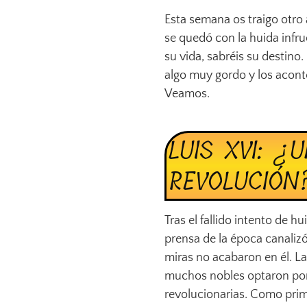
Esta semana os traigo otro a
se quedó con la huida infru
su vida, sabréis su destino
algo muy gordo y los aconte
Veamos.
LUIS XVI: ¿
REVOLUCIÓN
Tras el fallido intento de hu
prensa de la época canalizó
miras no acabaron en él. L
muchos nobles optaron por e
revolucionarias. Como prime