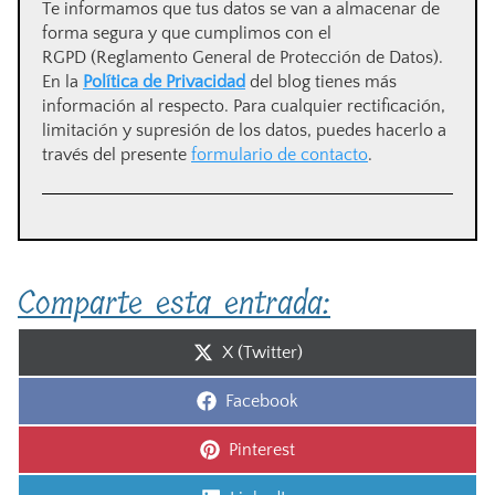
Te informamos que tus datos se van a almacenar de
forma segura y que cumplimos con el
RGPD (Reglamento General de Protección de Datos).
En la
Política de Privacidad
del blog tienes más
información al respecto. Para cualquier rectificación,
limitación y supresión de los datos, puedes hacerlo a
través del presente
formulario de contacto
.
Comparte esta entrada:
Compartir
X (Twitter)
en
Compartir
Facebook
en
Compartir
Pinterest
en