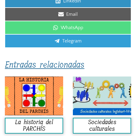
Compartir
LinkedIn
en
Compartir
Email
en
Compartir
WhatsApp
en
Compartir
Telegram
en
Entradas relacionadas
La historia del
Sociedades
PARCHÍS
culturales